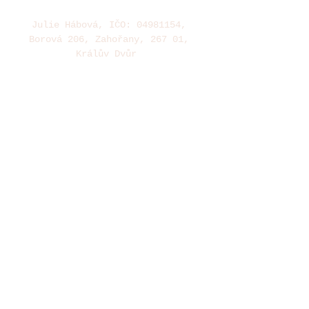
Julie Hábová, IČO:
04981154
,
Borová 206, Zahořany, 267 01,
Králův Dvůr
E-
mail:
julie.habova@gmail.co
m
E-mail:
reservation@nadmesndry.com
(rezervace)
Tel:
+420 608 012 061
VŠEOBECNÉ OBCHODNÍ PODMÍNKY
OCHRANA OSOBNÍCH ÚDAJÚ
UBYTOVACÍ ŘÁD, PRAKTICKÉ INFORMACE
FAQ